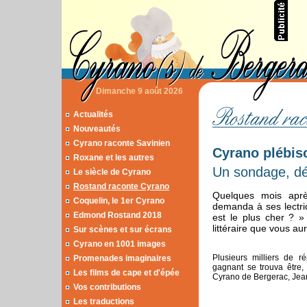
Dimanche 9 août 2026
Actualités
Nouveautés
Cyrano raconte Savinien
Cyrano plébisc
Roxane et les autres
Un sondage, dé
Le siècle de Cyrano
Rostand raconte Cyrano
Quelques mois apr
Coquelin, le 1er Cyrano
demanda à ses lectric
Edmond Rostand 2018
est le plus cher ? »
littéraire que vous aur
Sur scènes et sur écrans
Cyrano en 1001 images
Plusieurs milliers de ré
Promenades imaginaires
gagnant se trouva être
Les films de cape et d'épée
Cyrano de Bergerac, Jean
Vos contributions
Les traductions