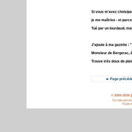
Si vous m'avez choisipa
je me maîtrise - et parc
Tué par un lourdaud, mais
J'ajoute à ma gazette : "
Monsieur de Bergerac, à
Trouve très doux de plai
Page précéd
© 2005-2026
A
Ce site est e
Toute i