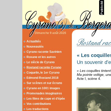
Dimanche 9 août 2026
Actualités
Nouveautés
Cyrano raconte Savinien
« Les coquilles
Roxane et les autres
Un souvenir d'
Le siècle de Cyrano
Rostand raconte Cyrano
« Les coquilles tintent
Coquelin, le 1er Cyrano
Ma pointe voltige, un
Edmond Rostand 2018
Acte I, scène 4.
Sur scènes et sur écrans
Cyrano en 1001 images
Promenades imaginaires
Les films de cape et d'épée
Vos contributions
Les traductions