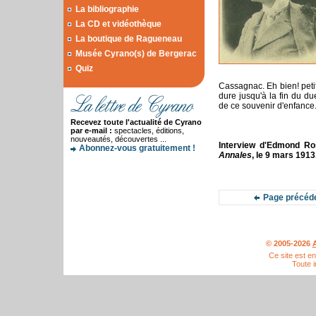
La bibliographie
La CD et vidéothèque
La boutique de Ragueneau
Musée Cyrano(s) de Bergerac
Quiz
Cassagnac. Eh bien! peti
dure jusqu'à la fin du due
de ce souvenir d'enfance.
Recevez toute l'actualité de Cyrano
par e-mail :
spectacles, éditions,
nouveautés, découvertes ...
Interview d'Edmond Ro
Abonnez-vous gratuitement !
Annales
, le 9 mars 191
Page précéd
© 2005-2026
A
Ce site est e
Toute i